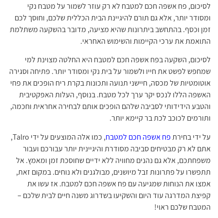
לסיכום, פח אשפה חכם למטבח לא רק עוזר לשמור על מטבח נקי
ומסודר יותר, אלא גם תורם להיגיינת הבית הכללית שלכם, וחוסך לכם
זמן וכסף. בהתחשב ביתרונות שהיא מציעה, מדובר בהשקעה משתלמת
התואמת את ערכי הקיימות והשימוש האחראי.
לסיכום, השקעה בפח אשפה חכם למטבח היא החלטה מצוינת למי
שמחפש לפשט את חייו ולשמור על בית נקי ומסודר יותר. פתיחה וסגירה
אוטומטיות של מכסה, חיישני תנועה ותכונות בקרת ריח הופכים את פחי
האשפה הללו לנכס יקר ערך לכל מטבח. בנוסף, העלות האפקטיבית
והטבע הידידותי לסביבה שלהם הופכים אותם לבחירה אחראית וחכמה,
ותורמים לכוכב לכת בר קיימא יותר.
על ידי בחירת
פח אשפה חכם למטבח
, כמו אלה המוצעים על ידי Talro,
אתם לא רק מבטיחים סביבה מסודרת והיגיינית יותר עבורכם ועבור
משפחתכם, אלא גם נהנים מחוויה ללא ידיים שחוסכת זמן ומאמץ. אל
תתפשרו על פתרונות זבל מיושנים, מבולגנים ולא נוחים. במקום זאת,
אמצו את הנוחות שמגיעה עם פח אשפה חכם למטבח. אז עשו את
קפיצת המדרגה עוד היום והשקיעו בשדרוג משנה חיים לבית שלכם –
המטבח שלכם ראוי!