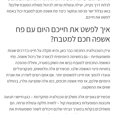
לגלות דרך נקייה, יעילה ונטולת טרחה לניהול פסולת המטבח שלכם?
בואו נצלול ישר פנימה ונחקור כיצד פח אשפה חכם למטבח יכול באמת
לפשט את חייכם.
איך לפשט את חייכם היום עם פח
אשפה חכם למטבח?
עידן הטכנולוגיה החכמה כבר כאן, והיא מקלה על חיינו בדרכים שונות
ומשמעותיות – גם במשימה היומיומית לכאורה של ניהול אשפה. פחי
האשפה החכמים למטבח כבשו את השוק בסערה, וחוללו מהפכה
בחוויות פינוי האשפה שלנו. מכשירים אלה מלוטשים, פונקציונליים
ונועדו להפוך את חיינו לפשוטים יותר. אם אתם רוצים לשדרג את שגרת
היומיום שלכם, אז פחי אשפה חכמים, כמו אלה שמציעה טלרו, בהחלט
שווים את ההשקעה.
מכשירים גאוניים אלה משלבים טכנולוגיה מתקדמת – כגון חיישני תנועה
ותכונות המופעלות באמצעות קול – לחוויה חלקה ונטולת טרחה. הם
משתלבים בקלות במערך הביתי שלכם ויכולים לשפר משמעותית את