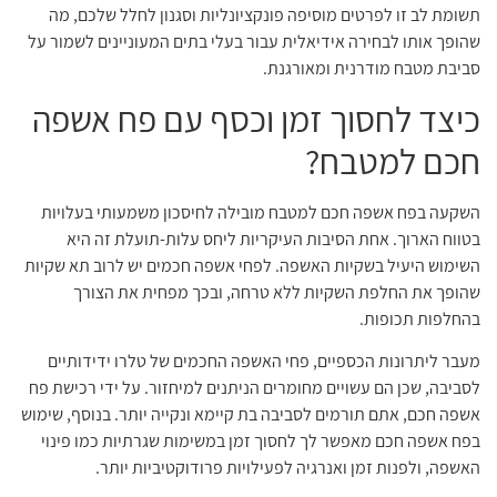
תשומת לב זו לפרטים מוסיפה פונקציונליות וסגנון לחלל שלכם, מה
שהופך אותו לבחירה אידיאלית עבור בעלי בתים המעוניינים לשמור על
סביבת מטבח מודרנית ומאורגנת.
כיצד לחסוך זמן וכסף עם פח אשפה
חכם למטבח?
השקעה בפח אשפה חכם למטבח מובילה לחיסכון משמעותי בעלויות
בטווח הארוך. אחת הסיבות העיקריות ליחס עלות-תועלת זה היא
השימוש היעיל בשקיות האשפה. לפחי אשפה חכמים יש לרוב תא שקיות
שהופך את החלפת השקיות ללא טרחה, ובכך מפחית את הצורך
בהחלפות תכופות.
מעבר ליתרונות הכספיים, פחי האשפה החכמים של טלרו ידידותיים
לסביבה, שכן הם עשויים מחומרים הניתנים למיחזור. על ידי רכישת פח
אשפה חכם, אתם תורמים לסביבה בת קיימא ונקייה יותר. בנוסף, שימוש
בפח אשפה חכם מאפשר לך לחסוך זמן במשימות שגרתיות כמו פינוי
האשפה, ולפנות זמן ואנרגיה לפעילויות פרודוקטיביות יותר.